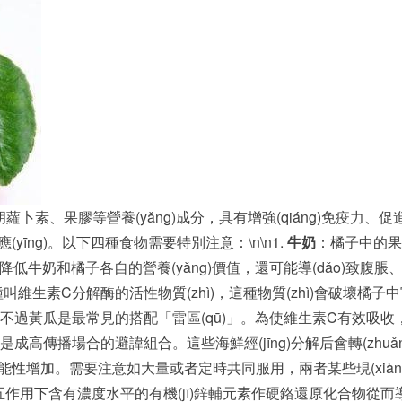
蘿卜素、果膠等營養(yǎng)成分，具有增強(qiáng)免疫力、
yīng)。以下四種食物需要特別注意：\n\n1.
牛奶
：橘子中的果
會降低牛奶和橘子各自的營養(yǎng)價值，還可能導(dǎo)致
維生素C分解酶的活性物質(zhì)，這種物質(zhì)會破壞橘子
過黃瓜是最常見的搭配「雷區(qū)」。為使維生素C有效吸收，避
傳播場合的避諱組合。這些海鮮經(jīng)分解后會轉(zhuǎn)化
能性增加。需要注意如大量或者定時共同服用，兩者某些現(xiàn)代
制煉五作用下含有濃度水平的有機(jī)鋅輔元素作硬鉻還原化合物從而導