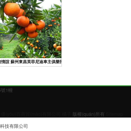
陽光
情誼 蘇州東昌英菲尼迪車主俱樂部秋日聯(lián)誼紀(jì)
5號1幢
優(yōu)百商貿(mào)有限公司
橘子
版權(quán)所有
Sitemap
科技有限公司