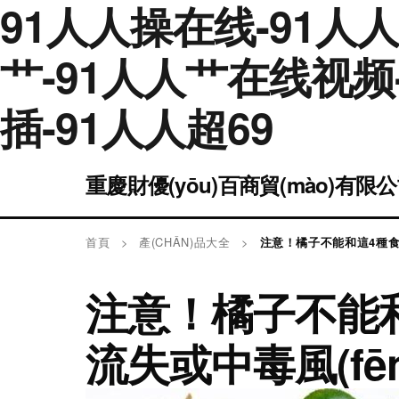
91人人操在线-91人
艹-91人人艹在线视频-
插-91人人超69
重慶財優(yōu)百商貿(mào)有限
首頁
>
產(CHǍN)品大全
>
注意！橘子不能和這4種食物
注意！橘子不能和
流失或中毒風(fēn