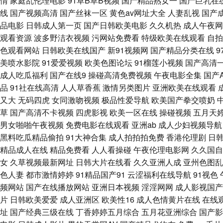
情
家庭乱伦理电影
91草B草B视频
国产精品熟女一
国产巨乳在
欧洲戍人影院 亚洲综合28p 亚洲社区五月天 97超碰人人操射 国产人妖
线
国产视频高清
国产丝袜一区
黄色av网址大全
人妻乱视
国产
品电影
日韩成人第一页
国产日韩欧美电影
久久机热
成人午夜网
一区二区 红杏福利社 男女床上无遮挡 91社私密麻豆 传媒视频五区 国内超
观看资源
波多野洁衣视频
污网站免费看
特级欧美在线观看
自拍
色观看网站
日韩欧美在线国产
新91视频网
国产精品分类在线
久久蜜芽影视 欧美岛国性爱 午夜情色影院 国产自啪视频 欧美日逼网 东京热
美喷水影院
91爱爱视频
欧美色图论坛
91榴莲小视频
国产高清
成人吃瓜福利
国产在线9
操碰高清免费视频
午夜电影全集
国产
含羞草操视频 日本簧色视频 亚州午夜AV 91喷水后入 超碰人妻人人搞 
品
91社在线高清
人人草香蕉
激情另类图片
亚洲欧美在线观看
又大
无码四虎
女同激吻视频
极品性爱导航
欧美国产拳交喷奶
活 亚洲超清有码 97久色主站 国产成人精品一 男人天堂av大片 五月瑟瑟
草
国产高清不卡视频
四虎影视
欧美一区在线
操碰视频
五月天
男女啪啪午夜视频
免费电影在线观看
亚洲ab
成人少妇视频导航
撸在线视频 欧美第二页午夜 丝袜AV影院 91无码精品蜜桃 大香蕉草木狼
黑料吃瓜精品偷拍
91大神合集
成人拍拍拍免费
香港伦理剧
日
精品成人在线
精品免费看
人人看操碰
午夜伦理电影网
久久国自
黄 午夜av理论 日韩精品在线电影 18欧美午夜网站 操逼网va 黄色免费
女
久草视频最新网址
日韩大片在线看
久久亚洲人成
亚州色图乱
色人妻
都市激情婷婷
91精品国产91
云涩福利在线导航
91视色
合久久伊人 成人自慰 久久草草高清国产 日韩午夜伦 综合色站ts 成人91
频网站
国产在线播放网站
亚洲日本视频
淫淫网网
成人影视国产
片
日韩欧美爱爱
成人亚洲区
欧美性16
成人色情黄片在线
在线
司机av影院 香蕉婷婷 AV免费网站永久 黄色视屏网站 人人肏屄网 成人
址
国产经典三级在线
丁香婷婷五月综合
五月花亚洲综合
国产影