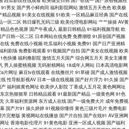
频
西瓜影院在线观看
欧美做受日韩
国产在线一
国产原创视频在
 91丝瓜浮力草草 超碰人人看系列 熟妇一区二区视频 97色导航 成人在线
91男女
国产男小鲜肉同
福利影院网站
激情五月天色色
欧美极
国产精品视频
91美女在线视频
51欧美
一区精品麻豆经典
国产在线
 欧美激情内射 A级黄色毛片基地 国产91做爱 WWW鎿糀V 97色色资源网
品一区二区
韩日爆乳无码三级
欧美伦理电影网站
艹艹操操
AV黄
产精品色色视屏
国产午夜成人
最新日韩精品
91福利视频导航
欧
23区 91tv 超碰人人操人人干 黄色电影视频网 伊人干B 操逼COm77
国产日韩一区二区
日本网站在线免费
免费潮喷
91原创国产视频
幕在线
免费在线小视频
吃瓜福利小视频
免费91
国产日产亚洲精
航 亚洲黄色在线看 97超碰在线精品 成人综合色图 精品四区 欧美熟妇性生
1福利剧场
免费影视观看
91视频国产自拍
国产美女在线视频
欧美
91色快播
福利撸影院
激情五月天国产
综合网五月天
美女主播青
视频 国产福利吃瓜 蜜芽成人网站 天天天天操 91白丝国产 超碰9在线 韩日
乳
男人操蜜桃视频
无码射精网站
18成年人网站
日本高清电影网
求a片网址
麻豆tv在线观看
在线撸丝片
91草碰
国产成人激情视频
17 国产91丝袜在 午夜色片网 91N视频免费看 91尤物视频 美女网站
在线
性导航影视AV
日本一级在线视频
国产好片浮力
91久操
国产
国产
福利姬黄色网址
欧美伊人影院
丁香成人五月花
黄色网网址
 欧美成人理论 五月花三级片 97超碰无码爆乳 国浮第一浮力 人人操超碰 综
东京热狠狠草
日韩精品观看
91最新国产精品
一级黄色网
91色
无
久草福利资源网
东方成人在线
国产一级免费大片
成年免费视
频网站在 豆花av网站 蜜桃九九 午夜久久影视 91亚洲网站 丁香六月操 老
幕
国产片91
操久婷婷
91视频你懂得
黄色三级片毛片
免费电影
理片完整版
黄视网站在线播放
国产片自拍
国产在线91
AV亚洲网
视频老司机 97福利视频导航 欧美在线A√ 午夜性網 黄色毛片A片 日韩午
网址
香港电影伦理片
91黄色电影
亚洲一区成人视频
国产福利