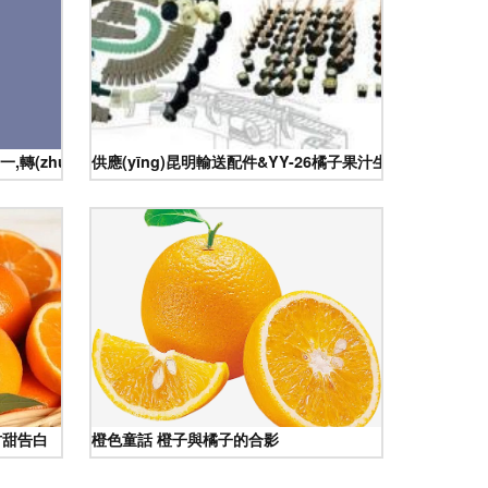
轉(zhuǎn)基因食品。二,速成雞鴨,80天養(yǎng)大的籠養(yǎ
供應(yīng)昆明輸送配件&YY-26橘子果汁生產(chǎn)線裝機(
甘甜告白
橙色童話 橙子與橘子的合影