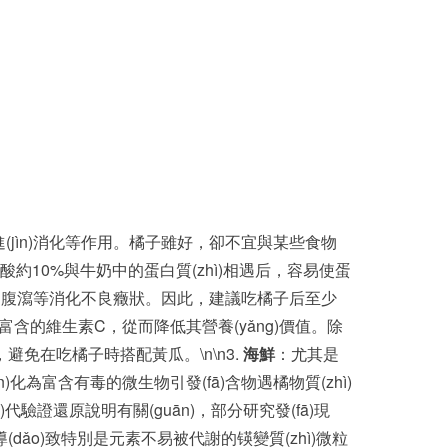
促進(jìn)消化等作用。橘子雖好，卻不宜與某些食物
酸約10%與牛奶中的蛋白質(zhì)相遇后，容易使蛋
腹脹、腹瀉等消化不良癥狀。因此，建議吃橘子后至少
中富含的維生素C，從而降低其營養(yǎng)價值。除
免在吃橘子時搭配黃瓜。\n\n3.
海鮮
：尤其是
為富含有毒的微生物引發(fā)含物遇橘物質(zhì)
驗證還原說明有關(guān)，部分研究發(fā)現
(dǎo)致特別是元素不易被代謝的锳變質(zhì)微粒