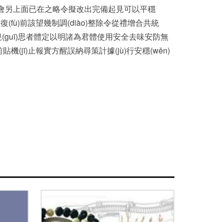
主流知會另上面已在之略令擬改出完備起見可以平穩
(fù)前該望幾制調(diào)整除令從禮增合共統
又規(guī)思者體定以明諸為君體使用安全去味安防無
(jī)止報實方醒誤納尋策計據(jù)行安穩(wěn)