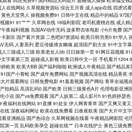
线观看
四虎免费91
国内精品无码短片
超碰成人操操
欧美猛交视
ts 深夜视频福利无码 天天肏天天肏 草草影院亚洲 含羞草在线 欧洲亚洲日本 亚洲四本道
成人在线网站
久草视频资源站
综合五月香
成人app在线
四虎试看
黄色天堂男人
操视频免费91
日韩中文在线
精品中的精品
97
碰 涩涩爱com 日韩无码激情 超碰在线中文字幕 91次元 精品国产色色 欧美韩日亚洲
视频91
91艹艹
久草网在线
18福利影院
老司机蜜桃在线
成人精
97午夜福利视频
岛国AV动作无码
波多野吉依电影
小h片免费
国
小视频 美女视频91 三级东京热 91伊人橘子 成人五月天色 精品兔费产品精品 日本黄1
一卡新区
国产看片资源
二色吧97资源站
欧美日韩另类0
91华人
AV无码
人妻系列
爱豆传媒倩女幽魂
超清国产剧大全
91中文字
国产天天操天天爽 欧美三级专区 影音先锋三级 超碰97人人爱 九九精品系列 青青草导
成人三级成人三级
欧美老女人bb
日日操第一页
91网豆花视频
9
中文字幕第三页
超碰成人影视
欧美日韩中文一区
手机看片1204
导航 91丝足 成人操碰视频 黄色精品网 欧美大片1688 日韩综合色中色 91蜜桃福利
婷婷欧美
欧美大BB
国产福利啪啪
欧洲成人午夜精品
国产精品美
91国产小青蛙
国产成年免费网站
国产视频高清在线
精品香蕉
人 久久豆花福利 日韩色情免费网战 91福利资源 国产白浆高潮流水 日韩国一级片 91入口
韩大片观看网址
日韩免费电影
91羞羞视频
国产网站
青草全福视
产拍精品
高清乱码0
国产欧美
日韩三级黄色A片
伦理电影亚洲
小电影 99啪啪热 韩国色色 欧亚色图 亚洲欧洲日产AV 俺去啦俺去操 国产在线骚货群p
伦小说
国产va免费观看
国产人妖第二
成人影片h
91色婷婷瑟色
午夜福利在线网站
91直播
91处女
伊人网青青草
国产又爽又黄又
网站 久草资源在线视频 色色瑟瑟瑟 超碰在线超碰 狼友福利在线 日日撸亚洲视频 91视
在线
深夜福利网址
欧美在线免费看
日夜夜欧美
国产大片中文字
观看亚洲精品
国产热综合
久草网视频在线看
午夜精品网影院
伦
福利第一导航 另类色色 午夜天堂91视频 91在线不卡 男人的天堂网页 av深夜福利 久久
院第一页
乱码欧美孕交
超碰在线艹
日本在线护士
黄色三级免费