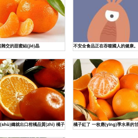
雜交的甜蜜結(jié)晶
不安全食品正在吞噬國人的健康。一,
(shù)鑄就出口柑橘品質(zhì) 橘子保鮮的科技奧秘
橘子紅了 一枚應(yīng)季水果的