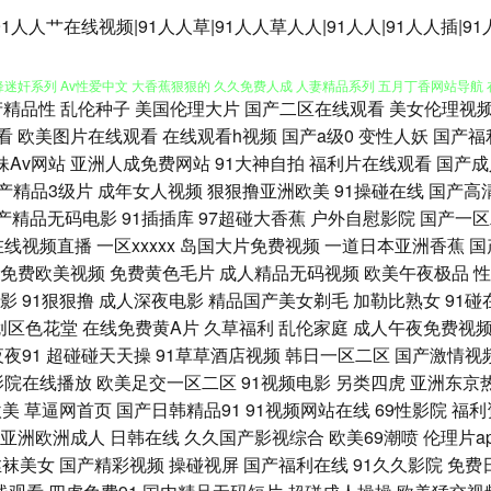
1人人艹在线视频|91人人草|91人人草人人|91人人|91人人插|91
产精品性
乱伦种子
美国伦理大片
国产二区在线观看
美女伦理视
韩欧美 91黄色片网站 wwwav黄色 国产区高清在线 欧美成人www 日韩午夜福利影院
看
欧美图片在线观看
在线观看h视频
国产a级0
变性人妖
国产福
妹Av网站
亚洲人成免费网站
91大神自拍
福利片在线观看
国产成
锋迷奸系列 Av性爱中文 大香蕉狠狠的 久久免费人成 人妻精品系列 五月丁香网站导航 
产精品3级片
成年女人视频
狠狠撸亚洲欧美
91操碰在线
国产高
产精品无码电影
91插插库
97超碰大香蕉
户外自慰影院
国产一区
7超碰女人 东京热99 国产欧美伊人 黑人干日本少妇 午夜私人影院 91精品视频入口 超
在线视频直播
一区xxxxx
岛国大片免费视频
一道日本亚洲香蕉
国
免费欧美视频
免费黄色毛片
成人精品无码视频
欧美午夜极品
性
媒网站网址 日韩你懂得 综合淫网 AV导航入口 福利视频在线播放 微拍国产 亚洲怡红院
影
91狠狠撸
成人深夜电影
精品国产美女剃毛
加勒比熟女
91碰
创区色花堂
在线免费黄A片
久草福利
乱伦家庭
成人午夜免费视
站立即观看 黑丝制服91国产 欧美人妻色图 天天干视频有哪些 91在线视 海角久9高清
夜夜91
超碰碰天天操
91草草酒店视频
韩日一区二区
国产激情视
影院在线播放
欧美足交一区二区
91视频电影
另类四虎
亚洲东京
91看片成人版 www免费视频 国产成人内射 精品国产日韩网站 欧美性理论片 色色日韩 
欧美
草逼网首页
国产日韩精品91
91视频网站在线
69性影院
福利
亚洲欧洲成人
日韩在线
久久国产影视综合
欧美69潮喷
伦理片a
慰 国产91在线看 黄色红杏网站 亚州色片 97超碰在线人妻 超碰碰碰aV 超碰照片97
丝袜美女
国产精彩视频
操碰视屏
国产福利在线
91久久影院
免费