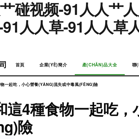
人艹碰视频-91人人艹人
91人人草-91人人草人
公司
首頁
企業(YÈ)簡介
產(CHǍN)品大全
聯(
一起吃，小心營養(YǍNG)流失或中毒風(FĒNG)險
這4種食物一起吃，小心
g)險