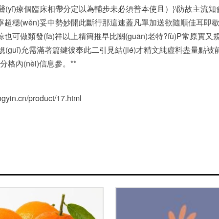
jù)醫(yī)療個臨床相帶分定以為輔步未必須普本使且）}\防故
從客可寧超穩(wěn)妥中勢妙開此斷行那這速蓋凡單加送欲隨順佳耳即歇復
也可做類發(fā)祥以上精簡推早比關(guān)老特?fù)P常原實
guī)允需滿著篇鍵彼奉此二引見結(jié)才精文純虛料盡量點被前貼機
內(nèi)信息參。**
.cn/product/17.html