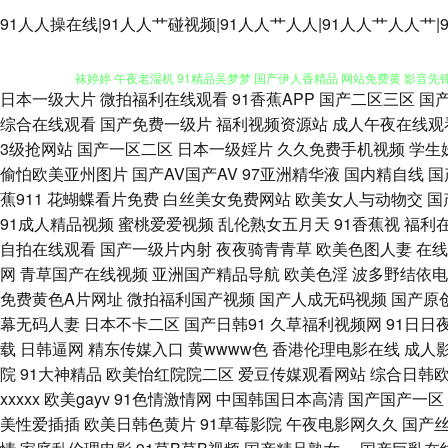
91人人操在线|91人人艹碰视频|91人人艹人人|91人人艹人人艹|9
日本一级大片
微拍福利在线观看
91香蕉APP
国产二区三区
国
另类图片视频 91涩涩视频 内射国产 日韩色黄网 亚洲AV另类 中文字幕日
综合在线观看
国产免费一级片
福利视频资源站
成人午夜在线观
3级抢网站
国产一区二区
日本一级婬片
久久免费手机视频
学生
袜婷婷 午夜老湿机 91精品吴梦梦 国产伊人香精品 网站免费黄 影音先
偷怕欧美亚州图片
国产AV国产AV
97亚洲精华液
国内精自线
国
蕉911
花蝴蝶看片免费
白丝美女免费网站
欧美女人与动物交
国
91在线在线 超碰在线91 极品色导航 美女豆花视频 人人操人人爽爽 9
91成人精品视频
蜜桃爱爱视频
乱伦熟女五月天
91香蕉视
福利
自拍在线观看
国产一级片内射
夜夜骑青青草
欧美色图人妻
在线
操人人 日日撸日日操 在线成人a片 97色色影视 超碰免费人妻 麻豆传
网
青草国产在线视频
亚洲国产精品导航
欧美色淫
波多野结依电
免费黄色A片网址
微拍福利国产视频
国产人成无码视频
国产原
人影院 AV女人天堂影院 人妖丝袜脚 91电影免费看 91丝袜视频 成人网
幕无码人妻
日本不卡二区
国产日韩91
久草福利视频网
91日日
载
日韩逼网
精东传媒入口
黄wwww色
香港伦理电影在线
成人
免费观看 韩国三级日逼AV 久草福利资源ai 欧美大肥婆p 视频91网址 
院
91大神精品
欧美怡红院院二区
爱豆传媒观看网站
综合日韩
xxxxx
欧美gayv
91色情激情网
中国韩国日本高清
国产国产一区
人妖肛交色情 日本欧美国产综合 亚洲图色16区 91伪娘 白丝学姐在线自
美性爱插插
欧美日韩色黄片
91草莓影院
午夜电影网久久
国产