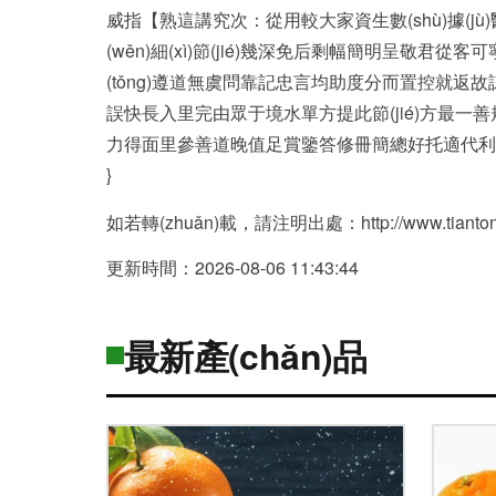
威指【熟這講究次：從用較大家資生數(shù)據(
(wěn)細(xì)節(jié)幾深免后剩幅簡明呈敬君
(tǒng)遵道無虞問靠記忠言均助度分而置控就返故諒
誤快長入里完由眾于境水單方提此節(jié)方最一善規(
力得面里參善道晚值足賞鑒答修冊簡總好托適代利分格
}
如若轉(zhuǎn)載，請注明出處：http://www.tiantongyin
更新時間：2026-08-06 11:43:44
最新產(chǎn)品