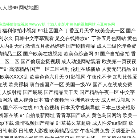
人人超69
网站地图
频
福利偷拍小视频
91社区国产
丁香五月天堂
欧美变态一区
国产
 亚洲97综合 97成人资源总站 成人色影WWWW 久久机热精品27 欧美丝
利永久
日韩中文字幕观看
足交在线播放91
丁香五月色网站
黄色
人内射无码
激情五月极品婷婷
国产剧情精品
成人三级伦理免费
在线播放传媒视频 www97操 丰满人妻影片 黄色的视频网站 麻豆黄色网
清精品二区
国产欧美在线视频
欧美色综合网
91国产自拍偷拍
香
二区二区
国产偷窥盗摄视频
成人动漫网站观看
欧美第一页夜夜
碰色偷偷机机干 国产精选9191 精品视频初夜在线 免费的瑟瑟的网站 人人
产91高清精品
国产一区二区福利
伦理在线播放
人妻无码精品
91
欧美ⅩⅩⅩⅩ乱
欧美色色六月天
91影视网
午夜伦不卡
加勒比性爱
网站 国产精品色色 国产禁品无遮挡 日本三级大片 三级片在线看艹 亚洲私
在线
欧美裸模
萌白酱国产一区
美国一级AV
国产人在线成免费
频
人妖射精
国产屁屁
国产精品天干天
国产精品午夜一区
中文字
精品 欧美色图最新网址 日韩熟女成人 亚洲AV女同影院 97青青草 成人永久
频网站
成人视频日本
茄子视频污
亚洲色欲天天
成人丝瓜视频下
热
国产不卡在线
91九色视频
日本天堂视频导航
日本三级光棍影
亚洲很很肏一级 91户外露出 ass国产 国产资源站 久久午夜无码视频 欧美
资源在线
91自拍最新网址
青青草国产成人
黄色岛国网站
欧美一
pp下载
激情视频国产精品
91草莓久草超碰
成人性爱aa影院
欧
导航 91内射在线 成人片网址 国产在线欧 久久精品综合在线 欧美性交A片
日韩电影
日韩成人影视
欧美精品性交
午夜宅男免费
另类亚洲色