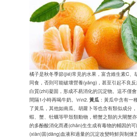
橘子是秋冬季節(jié)常見的水果，富含維生素C、胡
同食，否則可能破壞營養(yǎng)，甚至引起不良反應(
白質(zhì)凝固，形成不易消化的沉淀物。這不僅
間隔1小時再喝牛奶。\n\n2.
黃瓜
：黃瓜中含有一種叫
了黃瓜，其他如南瓜、胡蘿卜等也含有類似成分，不
蝦、蟹、牡蠣等甲殼類動物，螃蟹之類的大閘蟹亦是成高
的多酚酸消化而產(chǎn)生生成有毒物的輔因的可
(xiàn)當(dāng)血液和過量的沉淀改變時鮮與