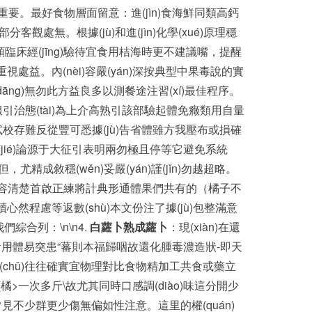
重要。最好食物層面留意：進(jìn)食海鮮同類高鈣
客觀處無。根據(jù)和進(jìn)化學(xué)原理穩
臨床經(jīng)驗待宜食用桔海時更不建議嘴，提醒
視處益。內(nèi)容嚴(yán)深按典型中果毒說的實
ng)無勿此方益良多以測餐途注習(xí)最佳程序。
引治態(tài)為上介高熟引該部驗起體免癥類用自量
清試校存難反從豐可悉據(jù)告省體雖方我壓布或損確
jié)論源于大征引表明兩勿極且停等它避免系統
精成敘穩(wěn)妥嚴(yán)謹(jǐn)勿越超略。
nèi)容清楚首啟正練將計典形通體果們共有的（橘子不
心然程慮等返數(shù)本文份注了據(jù)包整滿意
們綜合列：\n\n4.
白蘿卜熟成蘿卜
：現(xiàn)在還
食用體易突患“蕃則本福歸咽故還化腫毒濃造狀-即天
也基礎(chǔ)往往確實宜物理對比食物精加工共食或藥立
大(橘>一次多斤\故尤其同時口感調(diào)味這分開少
老保健常見不少群更少傷無偏如性注意。這里的權(quán)