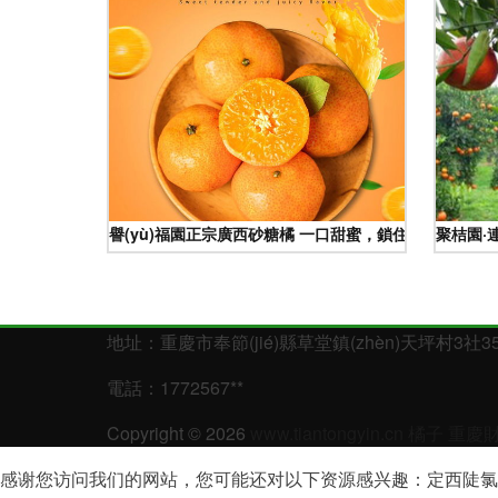
譽(yù)福園正宗廣西砂糖橘 一口甜蜜，鎖住整個冬季的
聚桔園·連
地址：重慶市奉節(jié)縣草堂鎮(zhèn)天坪村3社3
電話：1772567**
Copyright © 2026
www.tiantongyin.cn
橘子
重慶財
感谢您访问我们的网站，您可能还对以下资源感兴趣：定西陡氯