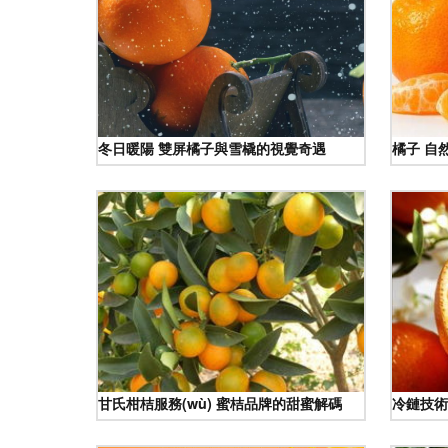
冬日暖陽 雙屏橘子與雪橇的視覺奇遇
橘子 自然
甘氏柑桔服務(wù) 蜜桔品牌的甜蜜解碼
冷鏈技術